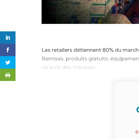
Les retailers détiennent 80% du marché 
Remises, produits gratuits, équipements
vis à vis des marques.
C