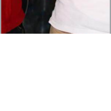
Distribution
Remettons vos
publications
directement à ceux
qui comptent