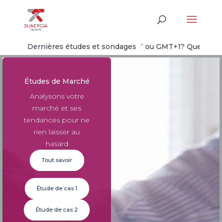
Dernières études et sondages
GMT ou GMT+1? Quel système
Études de Marché
Analysons votre
marché et ses
tendances pour ne
rien laisser au
hasard
Tout savoir
Étude de cas 1
Étude de cas 2