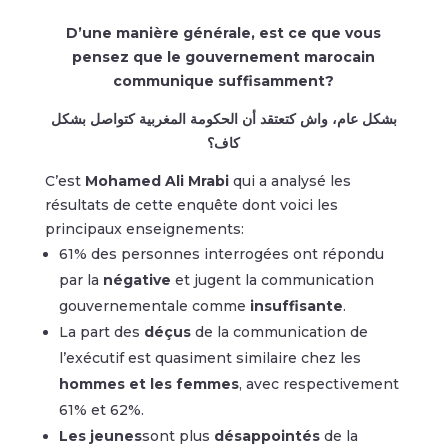
D’une manière générale, est ce que vous
pensez que le gouvernement marocain
communique suffisamment?
بشكل عام، واش كتعتقد أن الحكومة المغربية كتواصل بشكل
كاف؟
C’est
Mohamed Ali Mrabi
qui a analysé les
résultats de cette enquête dont voici les
principaux enseignements:
61% des personnes interrogées ont répondu
par la
négative
et jugent la communication
gouvernementale comme
insuffisante
.
La part des
déçus
de la communication de
l’exécutif est quasiment similaire chez les
hommes et les femmes
, avec respectivement
61% et 62%.
Les jeunes
sont plus
désappointés
de la