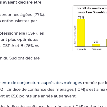
 avaient déclaré être
personnes âgées (77%).
s enthousiastes par
fessionnelle (CSP), les
ont plus optimistes
s CSP A et B (76% Vs
on du Sud ont déclaré
nente de conjoncture auprès des ménages
menée par l
 L’indice de confiance des ménages (ICM) s’est ainsi éta
ent et 65,6 points une année auparavant.
 l’indice de confiance des ménages (ICM) portent sur