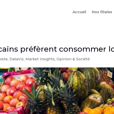
Accueil
Nos filiales
cains préfèrent consommer l
miste
,
DataViz
,
Market insights
,
Opinion & Société