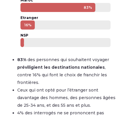
Maroc
83%
83%
Etranger
16%
16%
NSP
4%
4%
83%
des personnes qui souhaitent voyager
préviligient les destinations nationales
,
contre 16% qui font le choix de franchir les
frontières.
Ceux qui ont opté pour l’étranger sont
davantage des hommes, des personnes âgées
de 25-34 ans, et des 55 ans et plus.
4% des interrogés ne se prononcent pas