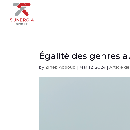
Égalité des genres au
by
Zineb Aqboub
|
Mar 12, 2024
|
Article d