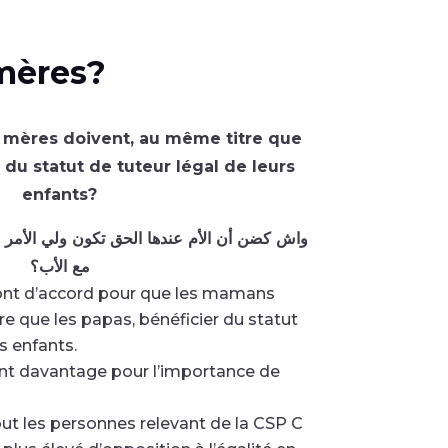
 mères?
 mères doivent, au même titre que
r du statut de tuteur légal de leurs
enfants?
واش كضن أن الأم عندها الحق تكون ولي الأمر عل
مع الأب؟
nt d’accord pour que les mamans
e que les papas, bénéficier du statut
s enfants.
t davantage pour l’importance de
out les personnes relevant de la CSP C